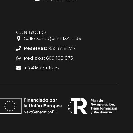
CONTACTO
Calle Sant Quintí 134 - 136
Reservas:
935 646 237
Pedidos:
609 108 873
info@dabutis.es