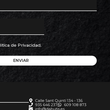
lítica de Privacidad
.
ENVIAR
Calle Sant Quintí 134 - 136
935 646 237
609 108 873
info@dabutis.es